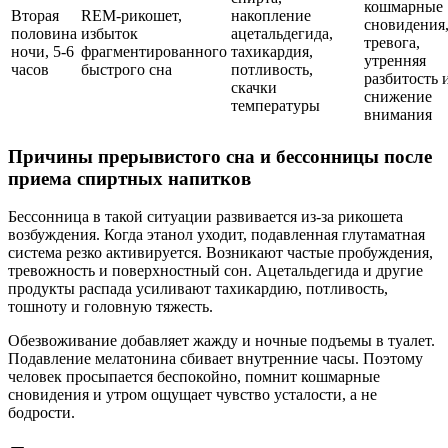
кошмарные
Вторая
REM-рикошет,
накопление
сновидения
половина
избыток
ацетальдегида,
тревога,
ночи, 5-6
фрагментированного
тахикардия,
утренняя
часов
быстрого сна
потливость,
разбитость 
скачки
снижение
температуры
внимания
Причины прерывистого сна и бессонницы после
приема спиртных напитков
Бессонница в такой ситуации развивается из-за рикошета
возбуждения. Когда этанол уходит, подавленная глутаматная
система резко активируется. Возникают частые пробуждения,
тревожность и поверхностный сон. Ацетальдегида и другие
продукты распада усиливают тахикардию, потливость,
тошноту и головную тяжесть.
Обезвоживание добавляет жажду и ночные подъемы в туалет.
Подавление мелатонина сбивает внутренние часы. Поэтому
человек просыпается беспокойно, помнит кошмарные
сновидения и утром ощущает чувство усталости, а не
бодрости.