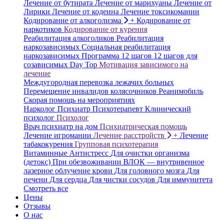
Лечение от бутирата
Лечение от марихуаны
Лечение от
Лирики
Лечение от кодеина
Лечение токсикомании
Кодирование от алкоголизма
+
Кодирование от
наркотиков
Кодирование от курения
Реабилитация алкоголиков
Реабилитация
наркозависимых
Социальная реабилитация
наркозависимых
Программа 12 шагов
12 шагов для
созависимых
Day Top
Мотивация зависимого на
лечение
Междугородная перевозка лежачих больных
Перемещение инвалидов колясочников
Реанимобиль
Скорая помощь на мероприятиях
Нарколог
Психиатр
Психотерапевт
Клинический
психолог
Психолог
Врач психиатр на дом
Психиатрическая помощь
Лечение игромании
Лечение расстройств
+
Лечение
табакокурения
Групповая психотерапия
Витаминные
Антистресс
Для очистки организма
(детокс)
При обезвоживании
ВЛОК — внутривенное
лазерное облучение крови
Для головного мозга
Для
печени
Для сердца
Для чистки сосудов
Для иммунитета
Смотреть все
Цены
Отзывы
О нас