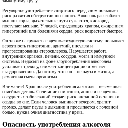
замкнутому кругу.
Регулярное употребление спиртного перед сном повышает
риск развития обструктивного апноэ. Алкоголь расслабляет
мышцы горла, дыхательные пути сужаются, кислорода
поступает меньше. У людей, страдающих храпом, ожирением,
гипертонией или болезнями сердца, риск возрастает быстрее.
Он также нагружает сердечно-сосудистую систему: повышает
вероятность гипертонии, аритмий, инсульта и
прогрессирования атеросклероза. Нарушается работа
внутренних органов, печени, сосудов, мозга и иммунной
системы. Недосып на фоне злоупотребления алкоголем
усиливает тревогу, снижает концентрацию и мешает
выздоровлению. Да потому что сон – не пауза в жизни, а
ремонтная смена организма.
Внимание! Храп после употребления алкоголя – не смешная
семейная деталь. Сочетание спиртного, апноэ и сердечно-
сосудистых заболеваний создает риск внезапной остановки
сердца во сне. Если человек выпивает вечером, храпит
громко, делает паузы в дыхании и просыпается с головной
болью, нужна очная диагностика у врача.
Опасность употребления алкоголя