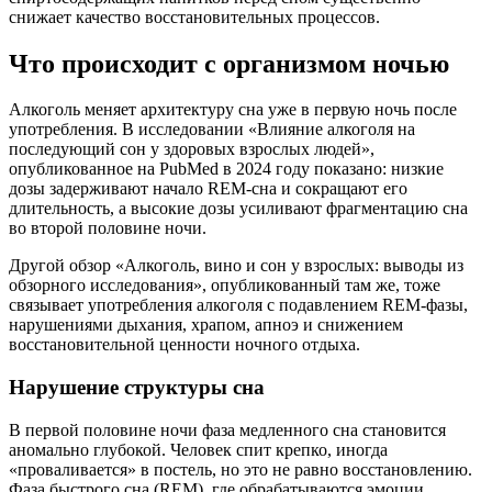
снижает качество восстановительных процессов.
Что происходит с организмом ночью
Алкоголь меняет архитектуру сна уже в первую ночь после
употребления. В исследовании «Влияние алкоголя на
последующий сон у здоровых взрослых людей»,
опубликованное на PubMed в 2024 году показано: низкие
дозы задерживают начало REM-сна и сокращают его
длительность, а высокие дозы усиливают фрагментацию сна
во второй половине ночи.
Другой обзор «Алкоголь, вино и сон у взрослых: выводы из
обзорного исследования», опубликованный там же, тоже
связывает употребления алкоголя с подавлением REM-фазы,
нарушениями дыхания, храпом, апноэ и снижением
восстановительной ценности ночного отдыха.
Нарушение структуры сна
В первой половине ночи фаза медленного сна становится
аномально глубокой. Человек спит крепко, иногда
«проваливается» в постель, но это не равно восстановлению.
Фаза быстрого сна (REM), где обрабатываются эмоции,