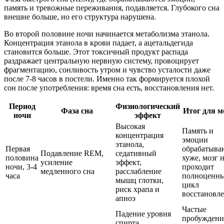
память и тревожные переживания, подавляется. Глубокого сна
внешне больше, но его структура нарушена.
Во второй половине ночи начинается метаболизма этанола.
Концентрация этанола в крови падает, а ацетальдегида
становится больше. Этот токсичный продукт распада
раздражает центральную нервную систему, провоцирует
фрагментацию, сонливость утром и чувство усталости даже
после 7-8 часов в постели. Именно так формируется плохой
сон после употребления: время сна есть, восстановления нет.
Период
Физиологический
Фаза сна
Итог для м
ночи
эффект
Высокая
Память и
концентрация
эмоции
этанола,
Первая
обрабатыва
Подавление REM,
седативный
половина
хуже, мозг 
усиление
эффект,
ночи, 3-4
проходит
медленного сна
расслабление
часа
полноценн
мышц глотки,
цикл
риск храпа и
восстановл
апноэ
Частые
Падение уровня
пробуждени
спирта,