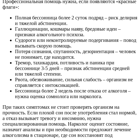
Профессиональная помощь нужна, если появляются «красные
флаги»:
Полная бессонница более 2 суток подряд – риск делирия
и тяжелой абстиненции.
Галлюцинации, кошмары наяву, бредовые идеи –
признаки алкогольного психоза.
Судороги или неконтролируемые подергивания – повод
вызывать скорую помощь.
Потеря сознания, спутанность, дезориентация – человек
не понимает, где находится.
Тремор, тахикардия, потливость и паника при
бессоннице 3-5 дней – признак абстиненции средней
или тяжелой степени.
Рвота, обезвоживание, сильная слабость – организм не
справляется с интоксикацией.
Бессонница более 2 недель после отказа от алкоголя –
нужна оценка сомнолога или нарколога.
При таких симптомах не стоит проверять организм на
прочность. Если плохой сон после употребления стал нормой,
а отказ вызывает тревогу и инсомнию, нужна
специализированная помощь. Нарколог оценит состояние,
назначит анализы и при необходимости предложит лечение
алкоголизма в стационаре, где сон восстановят под