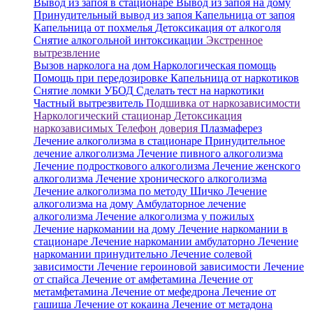
Вывод из запоя в стационаре
Вывод из запоя на дому
Принудительный вывод из запоя
Капельница от запоя
Капельница от похмелья
Детоксикация от алкоголя
Снятие алкогольной интоксикации
Экстренное
вытрезвление
Вызов нарколога на дом
Наркологическая помощь
Помощь при передозировке
Капельница от наркотиков
Снятие ломки
УБОД
Сделать тест на наркотики
Частный вытрезвитель
Подшивка от наркозависимости
Наркологический стационар
Детоксикация
наркозависимых
Телефон доверия
Плазмаферез
Лечение алкоголизма в стационаре
Принудительное
лечение алкоголизма
Лечение пивного алкоголизма
Лечение подросткового алкоголизма
Лечение женского
алкоголизма
Лечение хронического алкоголизма
Лечение алкоголизма по методу Шичко
Лечение
алкоголизма на дому
Амбулаторное лечение
алкоголизма
Лечение алкоголизма у пожилых
Лечение наркомании на дому
Лечение наркомании в
стационаре
Лечение наркомании амбулаторно
Лечение
наркомании принудительно
Лечение солевой
зависимости
Лечение героиновой зависимости
Лечение
от спайса
Лечение от амфетамина
Лечение от
метамфетамина
Лечение от мефедрона
Лечение от
гашиша
Лечение от кокаина
Лечение от метадона