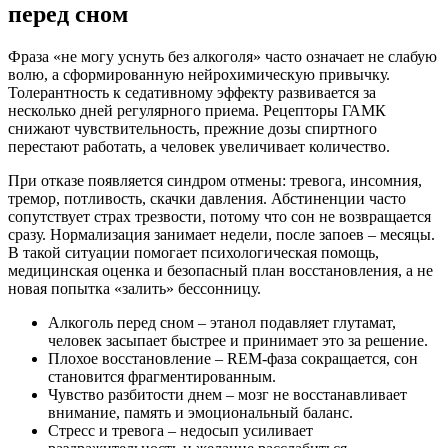
перед сном
Фраза «не могу уснуть без алкоголя» часто означает не слабую
волю, а сформированную нейрохимическую привычку.
Толерантность к седативному эффекту развивается за
несколько дней регулярного приема. Рецепторы ГАМК
снижают чувствительность, прежние дозы спиртного
перестают работать, а человек увеличивает количество.
При отказе появляется синдром отмены: тревога, инсомния,
тремор, потливость, скачки давления. Абстиненции часто
сопутствует страх трезвости, потому что сон не возвращается
сразу. Нормализация занимает недели, после запоев – месяцы.
В такой ситуации помогает психологическая помощь,
медицинская оценка и безопасный план восстановления, а не
новая попытка «залить» бессонницу.
Алкоголь перед сном – этанол подавляет глутамат,
человек засыпает быстрее и принимает это за решение.
Плохое восстановление – REM-фаза сокращается, сон
становится фрагментированным.
Чувство разбитости днем – мозг не восстанавливает
внимание, память и эмоциональный баланс.
Стресс и тревога – недосып усиливает