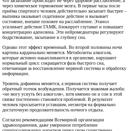
что засыпание происходит не через здоровое расслабление, а
через химическое торможение мозга. В первые часы после
приёма спиртного человек действительно засыпает быстрее –
выпивка оказывает седативное действие и вызывает
состояние, внешне похожее на расслабление. Этанол
усиливает действие ГАМК, блокирует глутамат и повышает
концентрацию аденозина. Эти нейромедиаторы регулируют
бодрствование, засыпание и глубину сна.
Однако этот эффект временный. Во второй половины ночи
картина кардинально меняется. Метаболиты алкоголя,
которые активно накапливаются в организме, нарушают
нормальный цикл: сокращается фаза быстрого сна,
отвечающая за восстановление нервной системы и обработку
информации.
Уровень дофамина меняется, а нервная система получает
обратный толчок возбуждения. Получается знакомая жалоба:
«не могу уснуть без алкоголя», хотя именно он и сон в этой
связке постепенно становятся проблемой. В результате
человек просыпается уставшим, несмотря на формально
достаточную продолжительность ночного отдыха.
Согласно рекомендациям Всемирной организации
здравоохранения, даже умеренное потребление
спиртосодержащих напитков перед сном существенно