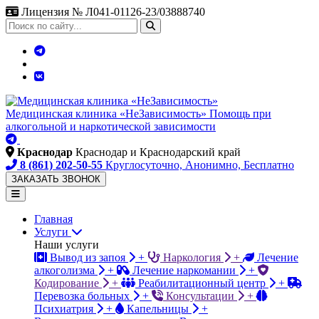
Лицензия № Л041-01126-23/03888740
Поиск
по
сайту
Медицинская клиника «НеЗависимость»
Помощь при
алкогольной и наркотической зависимости
Краснодар
Краснодар и Краснодарский край
8 (861) 202-50-55
Круглосуточно, Анонимно, Бесплатно
ЗАКАЗАТЬ ЗВОНОК
Главная
Услуги
Наши услуги
Вывод из запоя
+
Наркология
+
Лечение
алкоголизма
+
Лечение наркомании
+
Кодирование
+
Реабилитационный центр
+
Перевозка больных
+
Консультации
+
Психиатрия
+
Капельницы
+