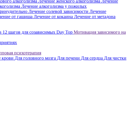
ового алкоголизма
Лечение женского алкоголизма
Лечение
лкоголизма
Лечение алкоголизма у пожилых
ринудительно
Лечение солевой зависимости
Лечение
чение от гашиша
Лечение от кокаина
Лечение от метадона
в
12 шагов для созависимых
Day Top
Мотивация зависимого на
приятиях
пповая психотерапия
 крови
Для головного мозга
Для печени
Для сердца
Для чистки