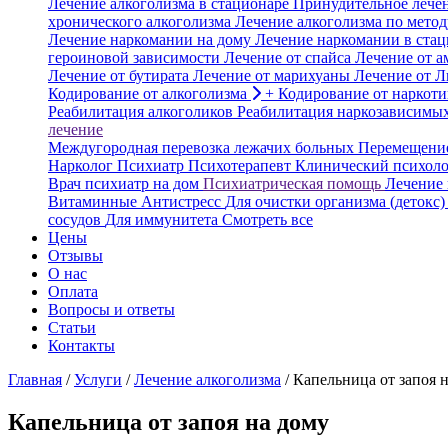
Лечение алкоголизма в стационаре
Принудительное лечен
хронического алкоголизма
Лечение алкоголизма по мето
Лечение наркомании на дому
Лечение наркомании в стац
героиновой зависимости
Лечение от спайса
Лечение от 
Лечение от бутирата
Лечение от марихуаны
Лечение от 
Кодирование от алкоголизма
+
Кодирование от наркоти
Реабилитация алкоголиков
Реабилитация наркозависимы
лечение
Междугородная перевозка лежачих больных
Перемещение
Нарколог
Психиатр
Психотерапевт
Клинический психоло
Врач психиатр на дом
Психиатрическая помощь
Лечение
Витаминные
Антистресс
Для очистки организма (детокс)
сосудов
Для иммунитета
Смотреть все
Цены
Отзывы
О нас
Оплата
Вопросы и ответы
Статьи
Контакты
Главная
/
Услуги
/
Лечение алкоголизма
/
Капельница от запоя 
Капельница от запоя на дому