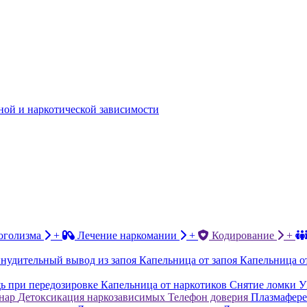
ной и наркотической зависимости
оголизма
+
Лечение наркомании
+
Кодирование
+
нудительный вывод из запоя
Капельница от запоя
Капельница о
 при передозировке
Капельница от наркотиков
Снятие ломки
У
нар
Детоксикация наркозависимых
Телефон доверия
Плазмафере