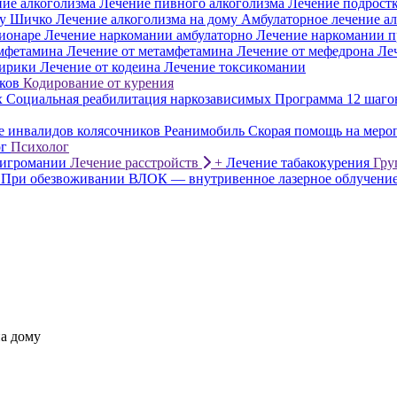
ие алкоголизма
Лечение пивного алкоголизма
Лечение подростк
ду Шичко
Лечение алкоголизма на дому
Амбулаторное лечение а
ионаре
Лечение наркомании амбулаторно
Лечение наркомании п
амфетамина
Лечение от метамфетамина
Лечение от мефедрона
Ле
Лирики
Лечение от кодеина
Лечение токсикомании
ков
Кодирование от курения
х
Социальная реабилитация наркозависимых
Программа 12 шаго
 инвалидов колясочников
Реанимобиль
Скорая помощь на меро
г
Психолог
 игромании
Лечение расстройств
+
Лечение табакокурения
Гру
При обезвоживании
ВЛОК — внутривенное лазерное облучение
на дому