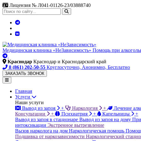
Лицензия № Л041-01126-23/03888740
Поиск
по
сайту
Медицинская клиника «НеЗависимость»
Помощь при алкоголь
Краснодар
Краснодар и Краснодарский край
8 (861) 202-50-55
Круглосуточно, Анонимно, Бесплатно
ЗАКАЗАТЬ ЗВОНОК
Главная
Услуги
Наши услуги
Вывод из запоя
+
Наркология
+
Лечение алк
Консультации
+
Психиатрия
+
Капельницы
+
Вывод из запоя в стационаре
Вывод из запоя на дому
При
интоксикации
Экстренное вытрезвление
Вызов нарколога на дом
Наркологическая помощь
Помощь
Подшивка от наркозависимости
Наркологический стацио