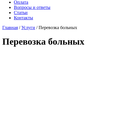
Оплата
Вопросы и ответы
Статьи
Контакты
Главная
/
Услуги
/
Перевозка больных
Перевозка больных
Клиника «НеЗависимость» оказывает
услугу безопасной перевозки лежачих
больных в Краснодаре с медицинским
сопровождением. Во время
транспортировки обеспечиваются
аккуратный перенос, контроль
самочувствия и комфортные условия для
ослабленных пациентов. Работа
организована круглосуточно — 24/7/365.
Бригада выезжает на дом, на работу или по