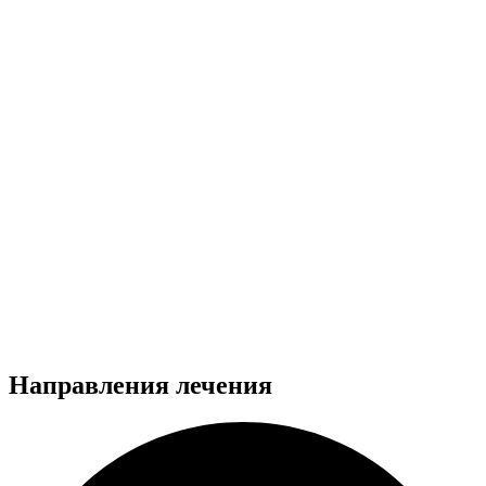
любому адресу и доставляет пациента в
стационар, реабилитационный центр или
другое медицинское учреждение.
Перевозка может быть организована не
только в больницы и клиники, но и в любой
другой пункт назначения по запросу семьи.
При этом учитываются особенности
состояния пациента, чтобы дорога
проходила максимально спокойно и
безопасно.
Направления лечения