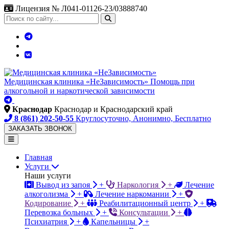
Лицензия № Л041-01126-23/03888740
Поиск
по
сайту
Медицинская клиника «НеЗависимость»
Помощь при
алкогольной и наркотической зависимости
Краснодар
Краснодар и Краснодарский край
8 (861) 202-50-55
Круглосуточно, Анонимно, Бесплатно
ЗАКАЗАТЬ ЗВОНОК
Главная
Услуги
Наши услуги
Вывод из запоя
+
Наркология
+
Лечение
алкоголизма
+
Лечение наркомании
+
Кодирование
+
Реабилитационный центр
+
Перевозка больных
+
Консультации
+
Психиатрия
+
Капельницы
+