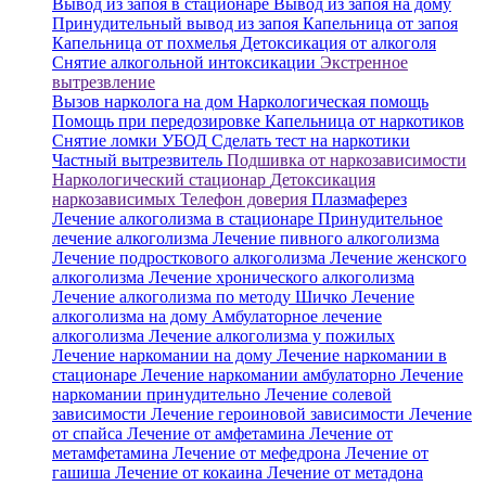
Вывод из запоя в стационаре
Вывод из запоя на дому
Принудительный вывод из запоя
Капельница от запоя
Капельница от похмелья
Детоксикация от алкоголя
Снятие алкогольной интоксикации
Экстренное
вытрезвление
Вызов нарколога на дом
Наркологическая помощь
Помощь при передозировке
Капельница от наркотиков
Снятие ломки
УБОД
Сделать тест на наркотики
Частный вытрезвитель
Подшивка от наркозависимости
Наркологический стационар
Детоксикация
наркозависимых
Телефон доверия
Плазмаферез
Лечение алкоголизма в стационаре
Принудительное
лечение алкоголизма
Лечение пивного алкоголизма
Лечение подросткового алкоголизма
Лечение женского
алкоголизма
Лечение хронического алкоголизма
Лечение алкоголизма по методу Шичко
Лечение
алкоголизма на дому
Амбулаторное лечение
алкоголизма
Лечение алкоголизма у пожилых
Лечение наркомании на дому
Лечение наркомании в
стационаре
Лечение наркомании амбулаторно
Лечение
наркомании принудительно
Лечение солевой
зависимости
Лечение героиновой зависимости
Лечение
от спайса
Лечение от амфетамина
Лечение от
метамфетамина
Лечение от мефедрона
Лечение от
гашиша
Лечение от кокаина
Лечение от метадона