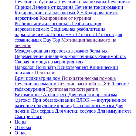
Лечение от бутирата
Лечение от марихуаны
Лечение от
Лирики
Лечение от кодеина
Лечение токсикомании
Кодирование от алкоголизма
+
Кодирование от
наркотиков
Кодирование от курения
Реабилитация алкоголиков
Реабилитация
наркозависимых
Социальная реабилитация
наркозависимых
Программа 12 шагов
12 шагов для
созависимых
Day Top
Мотивация зависимого на
лечение
Междугородная перевозка лежачих больных
Перемещение инвалидов колясочников
Реанимобиль
Скорая помощь на мероприятиях
Нарколог
Психиатр
Психотерапевт
Клинический
психолог
Психолог
Врач психиатр на дом
Психиатрическая помощь
Лечение игромании
Лечение расстройств
+
Лечение
табакокурения
Групповая психотерапия
Витаминные
Антистресс
Для очистки организма
(детокс)
При обезвоживании
ВЛОК — внутривенное
лазерное облучение крови
Для головного мозга
Для
печени
Для сердца
Для чистки сосудов
Для иммунитета
Смотреть все
Цены
Отзывы
О нас