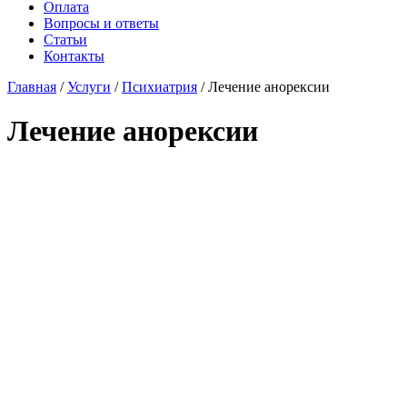
Оплата
Вопросы и ответы
Статьи
Контакты
Главная
/
Услуги
/
Психиатрия
/
Лечение анорексии
Лечение анорексии
Клиника «НеЗависимость» в Краснодаре
оказывает профессиональную помощь в
лечении анорексии. Это состояние требует
деликатного медицинского сопровождения
и индивидуального подхода: мы проводим
диагностику, стабилизацию состояния и
формируем персональный план
восстановления питания и
психоэмоционального здоровья. Наша цель
— помочь пациенту безопасно пройти путь