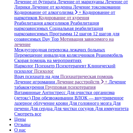
Лечение от бутирата
Лечение от марихуаны
Лечение от
Лирики
Лечение от кодеина
Лечение токсикомании
Кодирование от алкоголизма
+
Кодирование от
наркотиков
Кодирование от курения
Реабилитация алкоголиков
Реабилитация
наркозависимых
Социальная реабилитация
наркозависимых
Программа 12 шагов
12 шагов для
созависимых
Day Top
Мотивация зависимого на
лечение
Междугородная перевозка лежачих больных
Перемещение инвалидов колясочников
Реанимобиль
Скорая помощь на мероприятиях
Нарколог
Психиатр
Психотерапевт
Клинический
психолог
Психолог
Врач психиатр на дом
Психиатрическая помощь
Лечение игромании
Лечение расстройств
+
Лечение
табакокурения
Групповая психотерапия
Витаминные
Антистресс
Для очистки организма
(детокс)
При обезвоживании
ВЛОК — внутривенное
лазерное облучение крови
Для головного мозга
Для
печени
Для сердца
Для чистки сосудов
Для иммунитета
Смотреть все
Цены
Отзывы
О нас