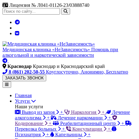
Лицензия № Л041-01126-23/03888740
Поиск
по
сайту
Медицинская клиника «НеЗависимость»
Помощь при
алкогольной и наркотической зависимости
Краснодар
Краснодар и Краснодарский край
8 (861) 202-50-55
Круглосуточно, Анонимно, Бесплатно
ЗАКАЗАТЬ ЗВОНОК
Главная
Услуги
Наши услуги
Вывод из запоя
+
Наркология
+
Лечение
алкоголизма
+
Лечение наркомании
+
Кодирование
+
Реабилитационный центр
+
Перевозка больных
+
Консультации
+
Психиатрия
+
Капельницы
+