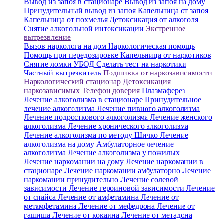
Вывод из запоя в стационаре
Вывод из запоя на дому
Принудительный вывод из запоя
Капельница от запоя
Капельница от похмелья
Детоксикация от алкоголя
Снятие алкогольной интоксикации
Экстренное
вытрезвление
Вызов нарколога на дом
Наркологическая помощь
Помощь при передозировке
Капельница от наркотиков
Снятие ломки
УБОД
Сделать тест на наркотики
Частный вытрезвитель
Подшивка от наркозависимости
Наркологический стационар
Детоксикация
наркозависимых
Телефон доверия
Плазмаферез
Лечение алкоголизма в стационаре
Принудительное
лечение алкоголизма
Лечение пивного алкоголизма
Лечение подросткового алкоголизма
Лечение женского
алкоголизма
Лечение хронического алкоголизма
Лечение алкоголизма по методу Шичко
Лечение
алкоголизма на дому
Амбулаторное лечение
алкоголизма
Лечение алкоголизма у пожилых
Лечение наркомании на дому
Лечение наркомании в
стационаре
Лечение наркомании амбулаторно
Лечение
наркомании принудительно
Лечение солевой
зависимости
Лечение героиновой зависимости
Лечение
от спайса
Лечение от амфетамина
Лечение от
метамфетамина
Лечение от мефедрона
Лечение от
гашиша
Лечение от кокаина
Лечение от метадона