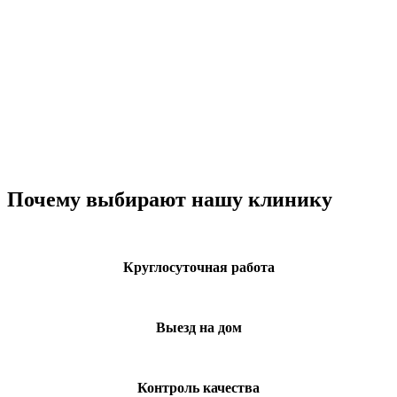
к выздоровлению при поддержке
специалистов и близких.
Консультации проводятся в клинике или
онлайн, при необходимости доступна
организация стационарного наблюдения.
Почему выбирают нашу клинику
Круглосуточная работа
Выезд на дом
Контроль качества